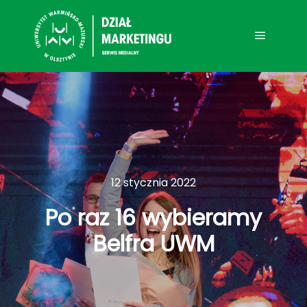
Main me
12 stycznia 2022
Po raz 16 wybieramy
Belfra UWM