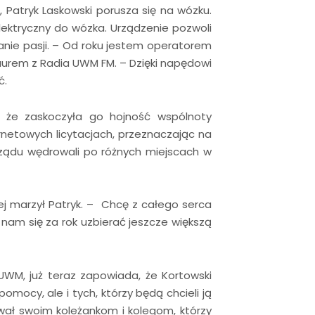
Patryk Laskowski porusza się na wózku.
ktryczny do wózka. Urządzenie pozwoli
anie pasji. – Od roku jestem operatorem
aurem z Radia UWM FM. – Dzięki napędowi
ć.
, że zaskoczyła go hojność wspólnoty
rnetowych licytacjach, przeznaczając na
rządu wędrowali po różnych miejscach w
ej marzył Patryk. – Chcę z całego serca
 nam się za rok uzbierać jeszcze większą
UWM, już teraz zapowiada, że Kortowski
omocy, ale i tych, którzy będą chcieli ją
wał swoim koleżankom i kolegom, którzy