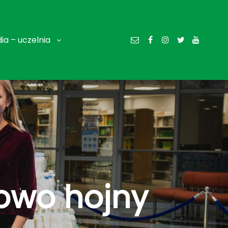
ia – uczelnia
dowo hojny