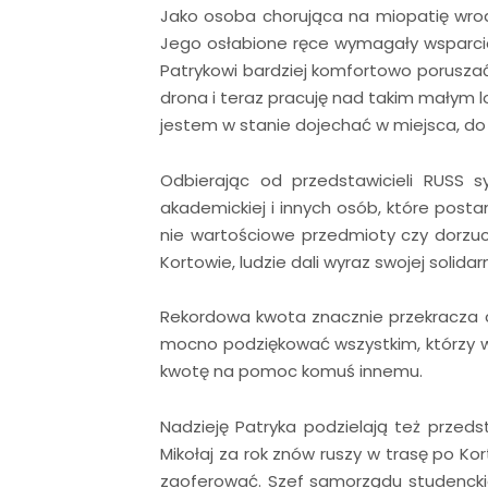
Jako osoba chorująca na miopatię wrod
Jego osłabione ręce wymagały wsparci
Patrykowi bardziej komfortowo poruszać
drona i teraz pracuję nad takim małym 
jestem w stanie dojechać w miejsca, do
Odbierając od przedstawicieli RUSS 
akademickiej i innych osób, które post
nie wartościowe przedmioty czy dorzuc
Kortowie, ludzie dali wyraz swojej solidar
Rekordowa kwota znacznie przekracza ce
mocno podziękować wszystkim, którzy włą
kwotę na pomoc komuś innemu.
Nadzieję Patryka podzielają też przed
Mikołaj za rok znów ruszy w trasę po Kor
zaoferować. Szef samorządu studenckie