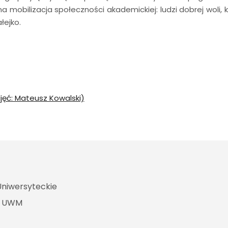
ełna mobilizacja społeczności akademickiej: ludzi dobrej woli
łejko.
jęć: Mateusz Kowalski)
Uniwersyteckie
e UWM