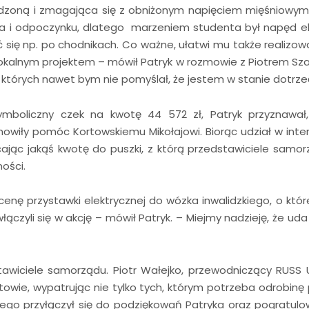
zoną i zmagająca się z obniżonym napięciem mięśniowym, 
a i odpoczynku, dlatego marzeniem studenta był napęd ele
 się np. po chodnikach. Co ważne, ułatwi mu także realizow
lokalnym projektem – mówił Patryk w rozmowie z Piotrem Sz
 których nawet bym nie pomyślał, że jestem w stanie dotrze
symboliczny czek na kwotę 44 572 zł, Patryk przyznawał
anowiły pomóc Kortowskiemu Mikołajowi. Biorąc udział w inte
ając jakąś kwotę do puszki, z którą przedstawiciele samo
ności.
nę przystawki elektrycznej do wózka inwalidzkiego, o któr
czyli się w akcję – mówił Patryk. – Miejmy nadzieję, że uda
stawiciele samorządu. Piotr Wałejko, przewodniczący RUSS 
towie, wypatrując nie tylko tych, którym potrzeba odrobinę p
go przyłączył się do podziękowań Patryka oraz pogratulo